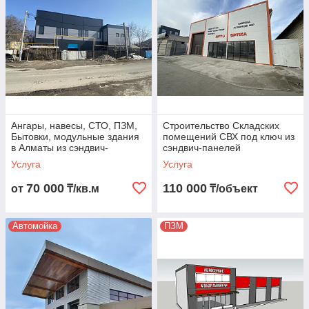
Ангары, навесы, СТО, ПЗМ,
Строительство Складских
Бытовки, модульные здания
помещений СВХ под ключ из
в Алматы из сэндвич-
сэндвич-панелей
панелей
Услуга
Услуга
70 000
110 000
от
₸/кв.м
₸/объект
Автомойка
ПЗМ