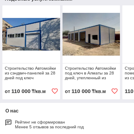
Строительство Автомойки
Строительство Автомойки
Стро
из сэндвич-панелей за 28
под ключ в Алматы за 28
пом
дней под ключ
дней, утепленный из
из с
сэндвич-панелей
110 000
110 000
110
от
₸/кв.м
от
₸/кв.м
О нас
Рейтинг не сформирован
Менее 5 отзывов за последний год