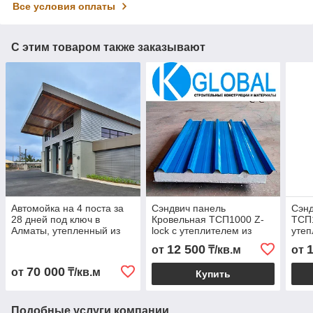
Все условия оплаты
С этим товаром также заказывают
Автомойка на 4 поста за
Сэндвич панель
Сэнд
28 дней под ключ в
Кровельная ТСП1000 Z-
ТСП1
Алматы, утепленный из
lock с утеплителем из
утеп
сэндвич-панелей
пенополистирола
пен
12 500
от
₸/кв.м
от
70 000
от
₸/кв.м
Купить
Подобные услуги компании