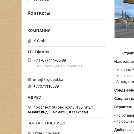
Контакты
K-Global
Строи
+7 (707) 111-65-89
Изготовле
Конструкции и материалы
- Колонны/
- Кровельн
info@k-global.kz
- Закладны
+77071116589
Сэндвич-п
Сэндвич-п
Строитель
проспект Жибек жолы 135, уг.ул
Амангельды, Алматы, Казахстан
- по устан
- по обшив
Доборные 
Отдел продаж