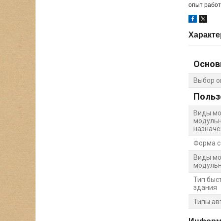
опыт работ
Характе
Основ
Выбор о
Польз
Виды мо
модульн
назнач
Форма 
Виды мо
модуль
Тип быс
здания
Типы ав