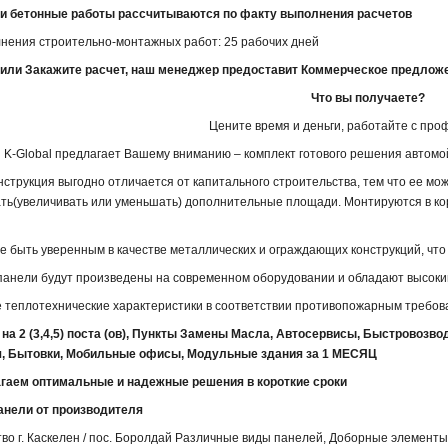
и бетонные работы рассчитываются по факту выполнения расчетов
нения строительно-монтажных работ: 25 рабочих дней
или Закажите расчет, наш менеджер предоставит Коммерческое предложен
Что вы получаете?
Цените время и деньги, работайте с про
 K-Global предлагает Вашему вниманию – комплект готового решения автомо
онструкция выгодно отличается от капитального строительства, тем что ее м
ть(увеличивать или уменьшать) дополнительные площади. Монтируются в ко
е быть уверенным в качестве металлических и ограждающих конструкций, что
панели будут произведены на современном оборудовании и обладают высоки
 теплотехнические характеристики в соответствии противопожарным требов
на 2 (3,4,5) поста (ов), Пункты Замены Масла, Автосервисы, Быстровозв
, Бытовки, Мобильные офисы, Модульные здания за 1 МЕСЯЦ
гаем оптимальные и надежные решения в короткие сроки
анели от производителя
во г. Каскелен / пос. Боролдай Различные виды панелей, Доборные элементы 