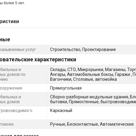
ы более 5 лет.
ристики
ные
казываемых услуг
Строительство, Проектирование
овательские характеристики
бильных и
Склады, СТО, Микрорынки, Магазины, То
ых домов по
Ангары, Автомобильные боксы, Гаражи , П
ению
Вагончики, Столовые, автомойка
сооружения
Прямоугольная
бильных и
Сборно-разборные модульные здания, Бло
ных домов
бытовки, Прямостенные, быстровозводим
тровозводимого
Каркасный
томоек
Ручные, Бесконтактные, Автоматические