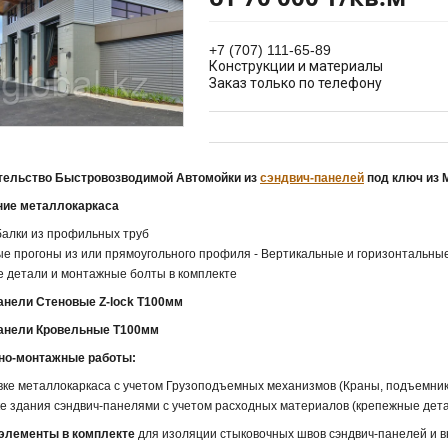
+7 (707) 111-65-89
Конструкции и материалы
Заказ только по телефону
тельство Быстровозводимой Автомойки из
сэндвич-панелей
под ключ
из 
ние металлокаркаса
балки из профильных труб
ые прогоны из или прямоугольного профиля - Вертикальные и горизонтальны
е детали и монтажные болты в комплекте
анели Стеновые Z-lock Т100мм
анели Кровельные Т100мм
но-монтажные работы:
овке металлокаркаса с учетом Грузоподъемных механизмов (Краны, подъемник
ке здания сэндвич-панелями с учетом расходных материалов (крепежные дет
элементы в комплекте
для изоляции стыковочных швов сэндвич-панелей и в